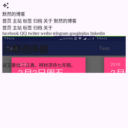
auto_awesome
默然的博客
首页
主站
标签
归档
关于
默然的博客
首页
主站
标签
归档
关于
facebook
QQ
twitter
weibo
telegram
googleplus
linkedin
日期选择器
试玉要烧三日满，辨材须待七年期。