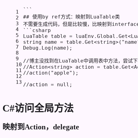
```
1
## 使用by ref方式：映射到LuaTable类
2
3
不需要生成代码，但是比较慢，比映射到interfa
4
```csharp
5
LuaTable table = luaEnv.Global.Get<Lu
6
string name = table.Get<string>("name
7
Debug.Log(name);
8
9
//博主没找到在LuaTable中调用表中方法，尝试下面方
10
//Action<string> action = table.Get<A
11
//action("apple");
12
13
//action = null;
C#访问全局方法
映射到Action，delegate