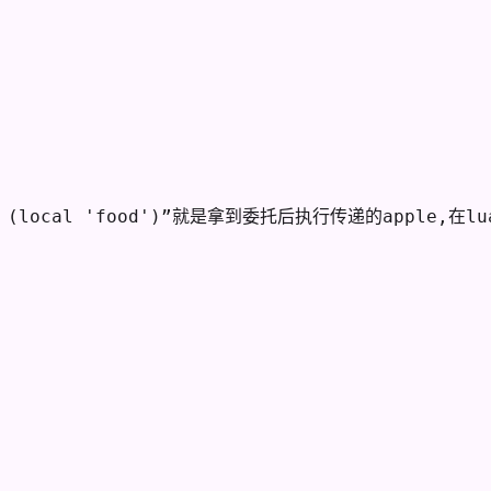
alue (local 'food')”就是拿到委托后执行传递的app