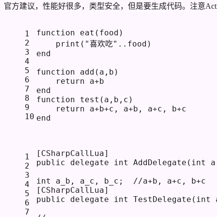
官方建议，性能好很多，类型安全，但是要生成代码。注意Action委
function
eat
(food)
1
2
print
(
"喜欢吃"
..food)
3
end
4
5
function
add
(a,b)
6
return
 a+b
7
end
8
function
test
(a,b,c)
9
return
 a+b+c, a+b, a+c, b+c
10
end
[
CSharpCallLua
]
1
public
delegate
int
AddDelegate
(
int
 a
2
3
int
 a_b, a_c, b_c;  
//a+b, a+c, b+c
4
[
CSharpCallLua
]
5
public
delegate
int
TestDelegate
(
int
 
6
7