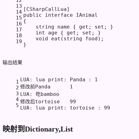
12
13
[
CSharpCallLua
]
14
public
interface
IAnimal
15
{
16
string
 name { 
get
; 
set
; }
17
int
 age { 
get
; 
set
; }
18
void
eat
(
string
 food
)
;
19
}
输出结果
LUA: lua print: Panda : 1
1
修改前Panda	1
2
3
LUA: 吃bamboo
4
修改后tortoise	99
5
LUA: lua print: tortoise : 99
映射到Dictionary,List