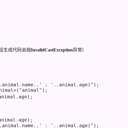
如果没生成代码会抛
InvalidCastException
异常）
.animal.name..' : '..animal.age)"
);
nimal>(
"animal"
);
animal.age);
animal.age);
.animal.name..' : '..animal.age)"
);