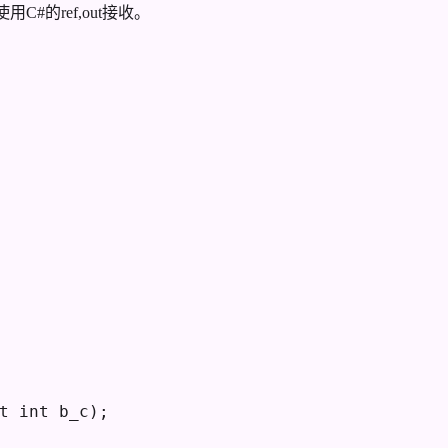
#的ref,out接收。
t
int
 b_c
)
;