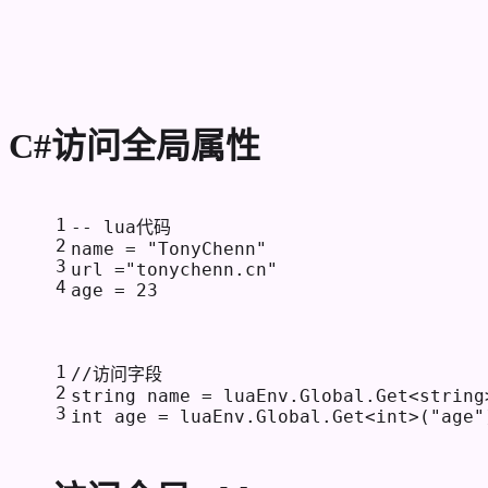
C#访问全局属性
1
-- lua代码
2
name = 
"TonyChenn"
3
url =
"tonychenn.cn"
4
age = 
23
1
//访问字段
2
string
 name = luaEnv.Global.Get<
string
3
int
 age = luaEnv.Global.Get<
int
>(
"age"