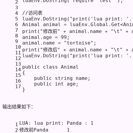
luaEnv.DoString(
"require 'test'"
);
2
3
//访问表
4
5
luaEnv.DoString(
"print('lua print: '.
6
Animal animal = luaEnv.Global.Get<Ani
7
print(
"修改前"
 + animal.name + 
"\t"
 + 
8
animal.age = 
99
;
9
animal.name = 
"tortoise"
;
10
print(
"修改后"
 + animal.name + 
"\t"
 + 
11
luaEnv.DoString(
"print('lua print: '.
12
13
public
class
Animal
14
{
15
public
string
 name;
16
public
int
 age;
17
}
输出结果如下：
LUA: lua print: Panda : 1
1
修改前Panda	1
2