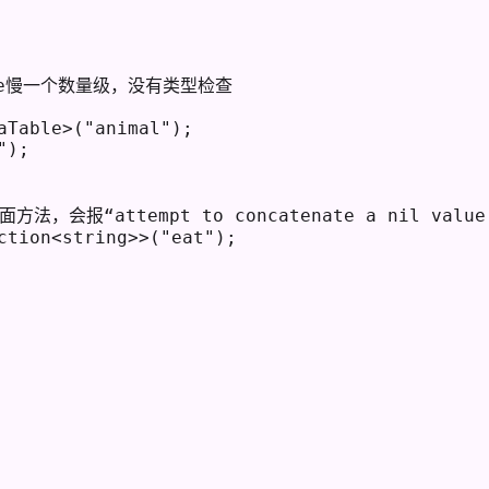
ce慢一个数量级，没有类型检查
aTable>("animal");
");
法，会报“attempt to concatenate a nil v
ction<string>>("eat");