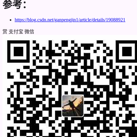
参考：
https://blog.csdn.net/ganpengjin1/article/details/19088921
赏
支付宝
微信