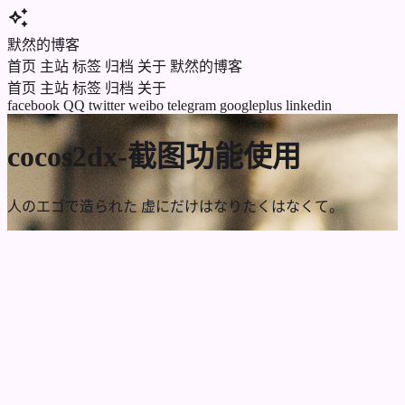
auto_awesome
默然的博客
首页
主站
标签
归档
关于
默然的博客
首页
主站
标签
归档
关于
facebook
QQ
twitter
weibo
telegram
googleplus
linkedin
cocos2dx-截图功能使用
人のエゴで造られた 虚にだけはなりたくはなくて。