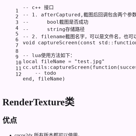
-- c++ 接口
1
-- 1. afterCaptured,截图后回调包含两个参
2
--      bool截图是否成功
3
4
--      string存储路径
5
-- 2. filename截图名字，可以是文件名，也
6
void captureScreen(const std::
functio
7
8
-- lua使用方法如下：
9
local
 fileName = 
"test.jpg"
10
cc.utils:captureScreen(
function
(succe
11
-- todo
12
end
, fileName)
RenderTexture类
优点
cocos2dx 所有版本都可以使用。