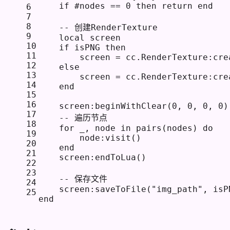
if
 #nodes == 
0
then
return
end
6
7
8
-- 创建RenderTexture
9
local
 screen
10
if
 isPNG 
then
11
        screen = cc.RenderTexture:
cre
12
else
13
        screen = cc.RenderTexture:
cre
14
end
15
16
    screen:beginWithClear(
0
, 
0
, 
0
, 
0
)
17
-- 遍历节点
18
for
 _, node 
in
pairs
(nodes) 
do
19
        node:visit()
20
end
21
    screen:endToLua()
22
23
-- 保存文件
24
    screen:saveToFile(
"img_path"
, isP
25
end