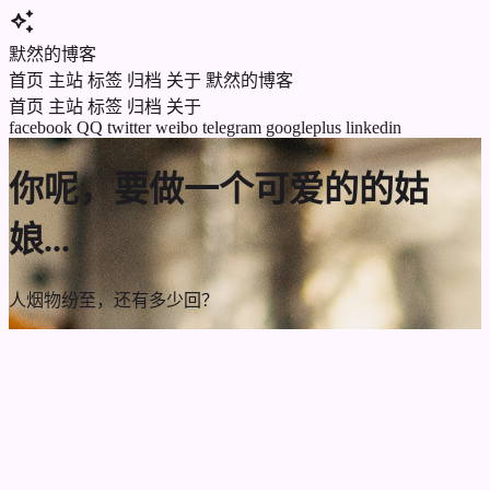
auto_awesome
默然的博客
首页
主站
标签
归档
关于
默然的博客
首页
主站
标签
归档
关于
facebook
QQ
twitter
weibo
telegram
googleplus
linkedin
你呢，要做一个可爱的的姑
娘...
人烟物纷至，还有多少回？