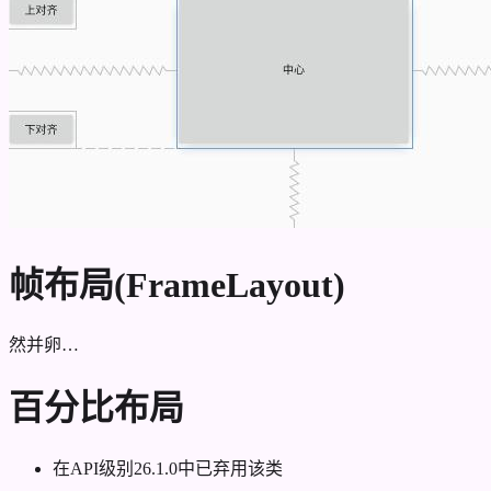
帧布局(FrameLayout)
然并卵…
百分比布局
在API级别26.1.0中已弃用该类