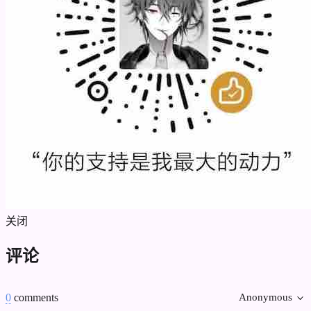
关闭
评论
0
comments
Anonymous