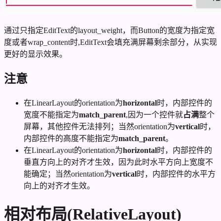
通过只指定EditText的layout_weight，而Button的宽度为指定宽
度或者wrap_content时,EditText会填充满屏幕剩余部分，从实现
更好的显示效果。
注意
在LinearLayout的orientation为
horizontal
时，内部控件的
宽度不能指定为
match_parent
,因为一个控件就
占满
整个
屏幕，其他控件无法排列；当然orientation为
vertical
时，
内部控件的高度不能指定为
match_parent
。
在LinearLayout的orientation为
horizontal
时，内部控件的
垂直方向上的对齐才生效，因为此时水平方向上宽度不
能确定；当然orientation为
vertical
时，内部控件的水平方
向上的对齐才生效。
相对布局(RelativeLayout)