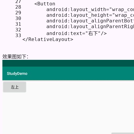
27
<
Button
28
android:layout_width
=
"wrap_co
29
android:layout_height
=
"wrap_c
30
android:layout_alignParentBot
31
android:layout_alignParentRig
32
android:text
=
"右下"
/>
33
</
RelativeLayout
>
效果图如下：