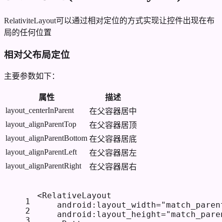
RelativiteLayout可以通过相对定位的方式实现让控件出现在布
局的任何位置
相对父布局定位
主要参数如下：
属性
描述
layout_centerInParent
在父容器居中
layout_alignParentTop
在父容器居顶
layout_alignParentBottom
在父容器居底
layout_alignParentLeft
在父容器居左
layout_alignParentRight
在父容器居右
<
RelativeLayout
1
android:layout_width
=
"match_paren
2
android:layout_height
=
"match_pare
3