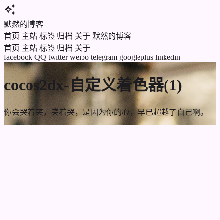
auto_awesome
默然的博客
首页
主站
标签
归档
关于
默然的博客
首页
主站
标签
归档
关于
facebook
QQ
twitter
weibo
telegram
googleplus
linkedin
cocos2dx-自定义着色器(1)
你会哭着笑，笑着哭，是因为你的心，早已超越了自己啊。