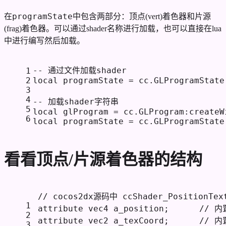
programState
在
中包含两部分：顶点(vert)着色器和片源
(frag)着色器。可以通过shader名称进行加载，也可以直接在lua
中进行编写然后加载。
-- 通过文件加载shader
1
2
local
 programState = cc.GLProgramState
3
4
-- 加载shader字符串
5
local
 glProgram = cc.GLProgram:createW
6
local
 programState = cc.GLProgramState
看看顶点/片源着色器的结构
// cocos2dx源码中 ccShader_PositionTex
1
attribute vec4 a_position;      
// 
2
attribute vec2 a_texCoord;      
// 
3