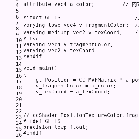
attribute vec4 a_color;         
// 
4
5
6
#
ifdef
 GL_ES                        
7
varying lowp vec4 v_fragmentColor;  
/
8
varying mediump vec2 v_texCoord;    
/
9
#
else
10
varying vec4 v_fragmentColor;
11
varying vec2 v_texCoord;
12
#
endif
13
14
void
main
()
15
{
16
    gl_Position = CC_MVPMatrix * a_po
17
    v_fragmentColor = a_color;
18
    v_texCoord = a_texCoord;
19
}
20
21
22
// ccShader_PositionTextureColor.frag
23
#
ifdef
 GL_ES
24
precision lowp 
float
;
25
#
endif
26